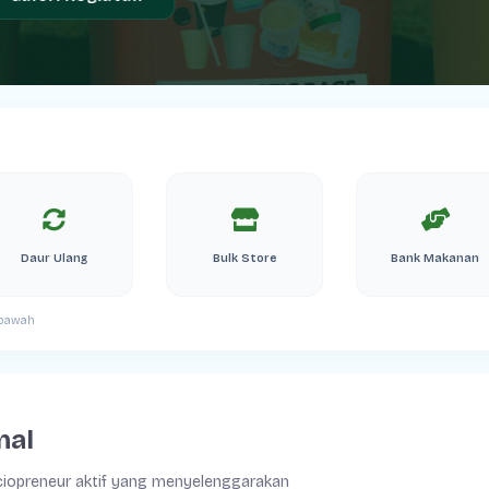
Daur Ulang
Bulk Store
Bank Makanan
i bawah
nal
ociopreneur aktif yang menyelenggarakan