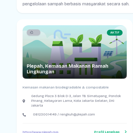
pengelolaan sampah berbasis masyarakat secara sah.
AKTIF
Plepah, Kemasan Makanan Ramah
Lingkungan
Kemasan makanan biodegradable & compostable
Gedung Plaza 3 Blok D-3, Jalan TB Simatupang, Pondok
Pinang, Kebayoran Lama, Kota Jakarta Selatan, DKI
Jakarta
081230014149 / rengkuh@plepah.com
Profil Lengkap
https://www.plepah.com