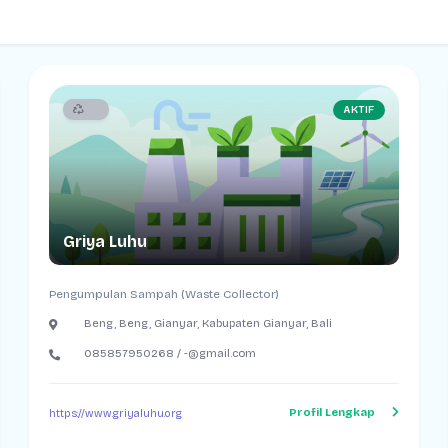
AKTIF
Griya Luhu
Pengumpulan Sampah (Waste Collector)
Beng, Beng, Gianyar, Kabupaten Gianyar, Bali
085857950268 / -@gmail.com
Profil Lengkap
https://www.griyaluhu.org