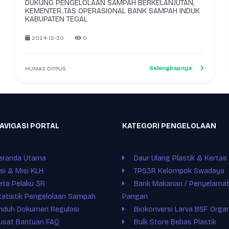
DUKUNG PENGELOLAAN SAMPAH BERKELANJUTAN,
KEMENTER..TAS OPERASIONAL BANK SAMPAH INDUK
KABUPATEN TEGAL
2024-12-30
0
Selengkapnya
HUMAS DITPUS
AVIGASI PORTAL
KATEGORI PENGELOLAAN
eranda Utama
Daur Ulang Plastik & Kertas
isi & Misi KLH
TPS3R Kelompok Swadaya
eta Pelaku 3R
Bank Makanan / Penyelama
tatistik Pengelolaan Sampah
Pangan
nduh Dokumen Regulasi
Biokonversi Larva BSF Organ
usat Bantuan FAQ
Bulk Store Bebas Plastik