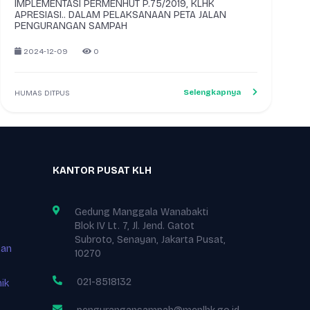
IMPLEMENTASI PERMENHUT P.75/2019, KLHK
APRESIASI.. DALAM PELAKSANAAN PETA JALAN
PENGURANGAN SAMPAH
2024-12-09
0
Selengkapnya
HUMAS DITPUS
KANTOR PUSAT KLH
Gedung Manggala Wanabakti
Blok IV Lt. 7, Jl. Jend. Gatot
Subroto, Senayan, Jakarta Pusat,
tan
10270
021-8518132
ik