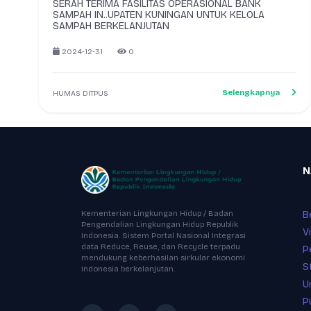
SERAH TERIMA FASILITAS OPERASIONAL BANK
SAMPAH IN..UPATEN KUNINGAN UNTUK KELOLA
SAMPAH BERKELANJUTAN
2024-12-31
0
Selengkapnya
HUMAS DITPUS
N
Kementerian Lingkungan Hidup / Badan
B
Pengendalian Lingkungan Hidup Republik
V
Indonesia. Sistem Portal Nasional Integrasi
data Reduce, Reuse, dan Recycle terpadu
P
mendukung keberhasilan sirkular ekonomi
S
Indonesia berkelanjutan.
U
P