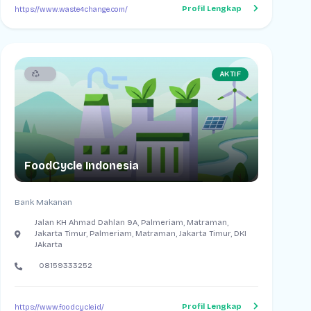
Profil Lengkap
https://www.waste4change.com/
AKTIF
FoodCycle Indonesia
Bank Makanan
Jalan KH Ahmad Dahlan 9A, Palmeriam, Matraman,
Jakarta Timur, Palmeriam, Matraman, Jakarta Timur, DKI
JAkarta
08159333252
Profil Lengkap
https://www.foodcycle.id/