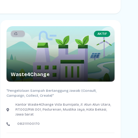
AKTIF
Waste4Change
"Pengelolaan Sampah Bertanggung Jawab (Consult,
Campaign, Collect, Create)"
Kantor Waste4Change Vida Bumipala, Jl. Alun Alun Utara,
RT.002/RW.001, Padurenan, Mustika Jaya, Kota Bekasi,
Jawa barat
082111100170