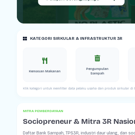
KATEGORI SIRKULAR & INFRASTRUKTUR 3R
Pengumpulan
Kemasan Makanan
Sampah
Klik kategori untuk memfilter data pelaku usaha dan produk sirkular d
MITRA PEMBERDAYAAN
Sociopreneur & Mitra 3R Nasio
Daftar Bank Sampah, TPS3R, industri daur ulang, dan s