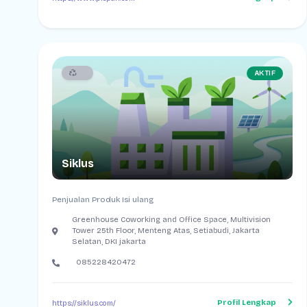
AKTIF
Siklus
Penjualan Produk Isi ulang
Greenhouse Coworking and Office Space, Multivision
Tower 25th Floor, Menteng Atas, Setiabudi, Jakarta
Selatan, DKI jakarta
085228420472
Profil Lengkap
https://siklus.com/