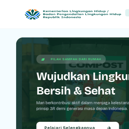
PILAH SAMPAH DARI RUMAH
Wujudkan Lingku
Bersih & Sehat
Mari berkontribusi aktif dalam menjaga kelestaria
prinsip 3R demi generasi masa depan Indonesia.
Pelajari Selengkapnya
G